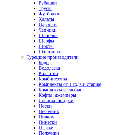
Рубашки
Трусы
Футболки
Халаты
Царапки
Чепчики
Шапочка
Шарфы
Шорты
Штанишки
Турецкие производители
Боди
Водолазка
Колготки
Комбинезоны
Комплекты от 1 года и старше
Комплекты ясельные
Кофты, джемперы
Лосины, бриджи
Носки
Песочник
Пижама
Пинетки
Платье
Ползунки