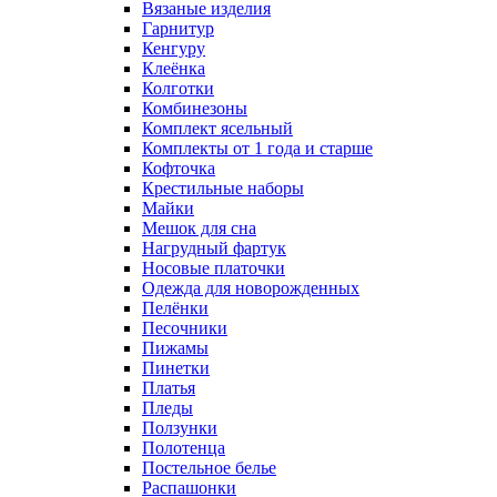
Вязаные изделия
Гарнитур
Кенгуру
Клеёнка
Колготки
Комбинезоны
Комплект ясельный
Комплекты от 1 года и старше
Кофточка
Крестильные наборы
Майки
Мешок для сна
Нагрудный фартук
Носовые платочки
Одежда для новорожденных
Пелёнки
Песочники
Пижамы
Пинетки
Платья
Пледы
Ползунки
Полотенца
Постельное белье
Распашонки