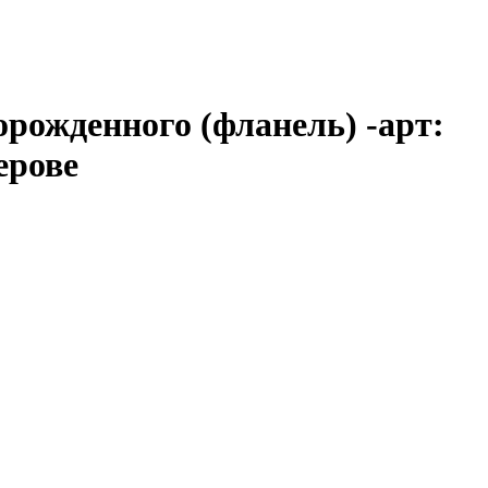
орожденного (фланель) -арт:
ерове