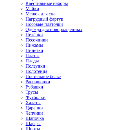
Крестильные наборы
Майки
Мешок для сна
Нагрудный фартук
Носовые платочки
Одежда для новорожденных
Пелёнки
Песочники
Пижамы
Пинетки
Платья
Пледы
Ползунки
Полотенца
Постельное белье
Распашонки
Рубашки
Трусы
Футболки
Халаты
Царапки
Чепчики
Шапочка
Шарфы
Шорты