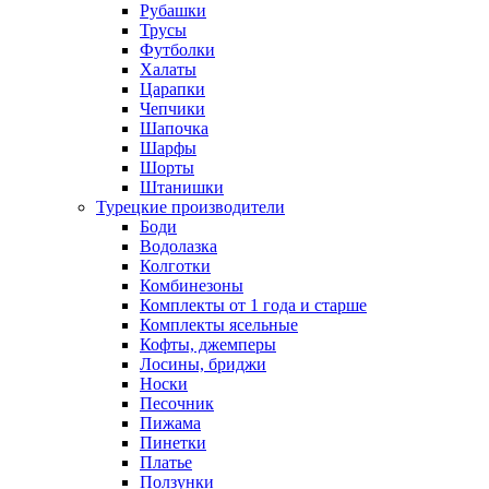
Рубашки
Трусы
Футболки
Халаты
Царапки
Чепчики
Шапочка
Шарфы
Шорты
Штанишки
Турецкие производители
Боди
Водолазка
Колготки
Комбинезоны
Комплекты от 1 года и старше
Комплекты ясельные
Кофты, джемперы
Лосины, бриджи
Носки
Песочник
Пижама
Пинетки
Платье
Ползунки