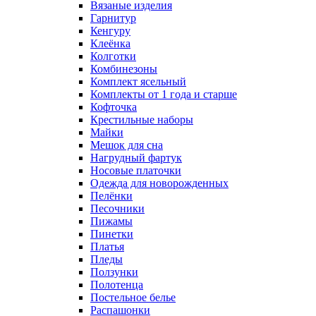
Вязаные изделия
Гарнитур
Кенгуру
Клеёнка
Колготки
Комбинезоны
Комплект ясельный
Комплекты от 1 года и старше
Кофточка
Крестильные наборы
Майки
Мешок для сна
Нагрудный фартук
Носовые платочки
Одежда для новорожденных
Пелёнки
Песочники
Пижамы
Пинетки
Платья
Пледы
Ползунки
Полотенца
Постельное белье
Распашонки