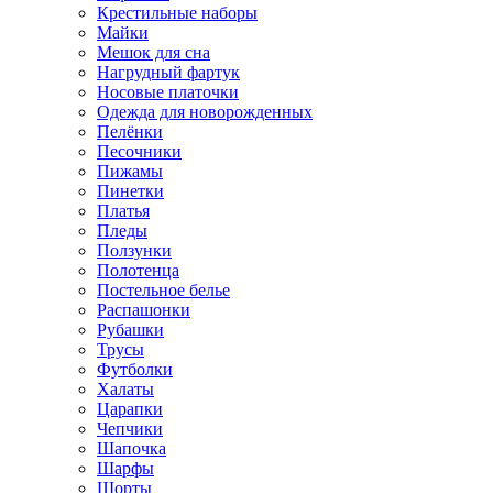
Крестильные наборы
Майки
Мешок для сна
Нагрудный фартук
Носовые платочки
Одежда для новорожденных
Пелёнки
Песочники
Пижамы
Пинетки
Платья
Пледы
Ползунки
Полотенца
Постельное белье
Распашонки
Рубашки
Трусы
Футболки
Халаты
Царапки
Чепчики
Шапочка
Шарфы
Шорты