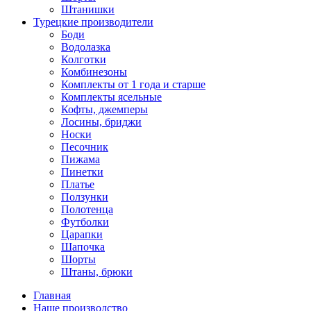
Штанишки
Турецкие производители
Боди
Водолазка
Колготки
Комбинезоны
Комплекты от 1 года и старше
Комплекты ясельные
Кофты, джемперы
Лосины, бриджи
Носки
Песочник
Пижама
Пинетки
Платье
Ползунки
Полотенца
Футболки
Царапки
Шапочка
Шорты
Штаны, брюки
Главная
Наше производство