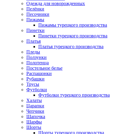
Одежда для новорожденных
Пелёнки
Песочники
Пижамы
Пижамы турецкого производства
Пинетки
Пинетки турецкого производства
Платья
Платья турецкого производства
Пледы
Ползунки
Полотенца
Постельное белье
Распашонки
Рубашки
Трусы
Футболки
Футболки турецкого производства
Халаты
Царапки
Чепчики
Шапочка
Шарфы
Шорты
Шорты турецкого производства