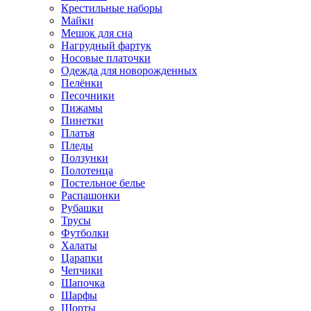
Крестильные наборы
Майки
Мешок для сна
Нагрудный фартук
Носовые платочки
Одежда для новорожденных
Пелёнки
Песочники
Пижамы
Пинетки
Платья
Пледы
Ползунки
Полотенца
Постельное белье
Распашонки
Рубашки
Трусы
Футболки
Халаты
Царапки
Чепчики
Шапочка
Шарфы
Шорты