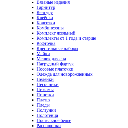
Вязаные изделия
Гарнитур
Кенгуру
Клеёнка
Колготки
Комбинезоны
Комплект ясельный
Комплекты от 1 года и старше
Кофточка
Крестильные наборы
Майки
Мешок для сна
Нагрудный фартук
Носовые платочки
Одежда для новорожденных
Пелёнки
Песочники
Пижамы
Пинетки
Платья
Пледы
Ползунки
Полотенца
Постельное белье
Распашонки