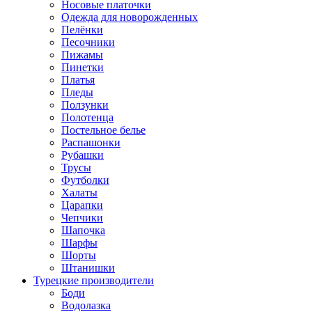
Носовые платочки
Одежда для новорожденных
Пелёнки
Песочники
Пижамы
Пинетки
Платья
Пледы
Ползунки
Полотенца
Постельное белье
Распашонки
Рубашки
Трусы
Футболки
Халаты
Царапки
Чепчики
Шапочка
Шарфы
Шорты
Штанишки
Турецкие производители
Боди
Водолазка