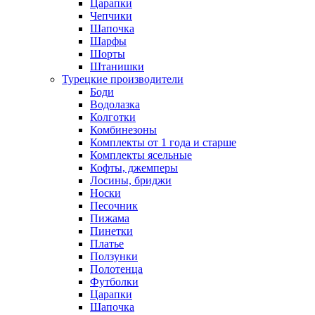
Царапки
Чепчики
Шапочка
Шарфы
Шорты
Штанишки
Турецкие производители
Боди
Водолазка
Колготки
Комбинезоны
Комплекты от 1 года и старше
Комплекты ясельные
Кофты, джемперы
Лосины, бриджи
Носки
Песочник
Пижама
Пинетки
Платье
Ползунки
Полотенца
Футболки
Царапки
Шапочка