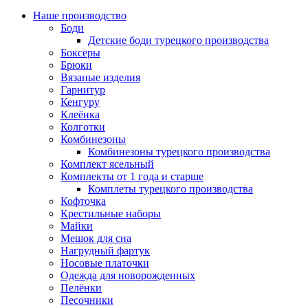
Наше производство
Боди
Детские боди турецкого производства
Боксеры
Брюки
Вязаные изделия
Гарнитур
Кенгуру
Клеёнка
Колготки
Комбинезоны
Комбинезоны турецкого производства
Комплект ясельный
Комплекты от 1 года и старше
Комплеты турецкого производства
Кофточка
Крестильные наборы
Майки
Мешок для сна
Нагрудный фартук
Носовые платочки
Одежда для новорожденных
Пелёнки
Песочники