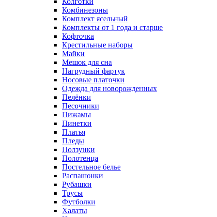
Колготки
Комбинезоны
Комплект ясельный
Комплекты от 1 года и старше
Кофточка
Крестильные наборы
Майки
Мешок для сна
Нагрудный фартук
Носовые платочки
Одежда для новорожденных
Пелёнки
Песочники
Пижамы
Пинетки
Платья
Пледы
Ползунки
Полотенца
Постельное белье
Распашонки
Рубашки
Трусы
Футболки
Халаты