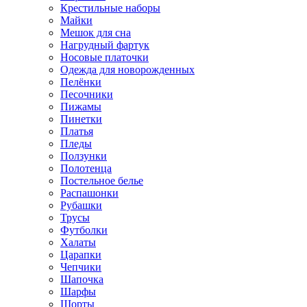
Крестильные наборы
Майки
Мешок для сна
Нагрудный фартук
Носовые платочки
Одежда для новорожденных
Пелёнки
Песочники
Пижамы
Пинетки
Платья
Пледы
Ползунки
Полотенца
Постельное белье
Распашонки
Рубашки
Трусы
Футболки
Халаты
Царапки
Чепчики
Шапочка
Шарфы
Шорты