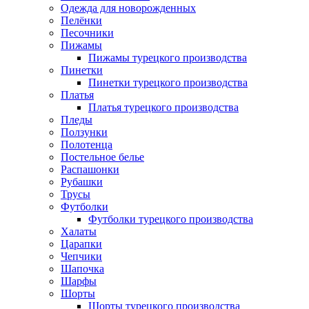
Одежда для новорожденных
Пелёнки
Песочники
Пижамы
Пижамы турецкого производства
Пинетки
Пинетки турецкого производства
Платья
Платья турецкого производства
Пледы
Ползунки
Полотенца
Постельное белье
Распашонки
Рубашки
Трусы
Футболки
Футболки турецкого производства
Халаты
Царапки
Чепчики
Шапочка
Шарфы
Шорты
Шорты турецкого производства