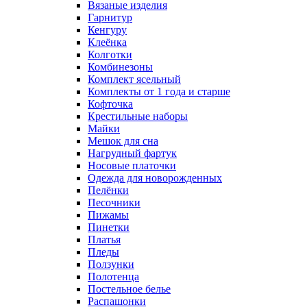
Вязаные изделия
Гарнитур
Кенгуру
Клеёнка
Колготки
Комбинезоны
Комплект ясельный
Комплекты от 1 года и старше
Кофточка
Крестильные наборы
Майки
Мешок для сна
Нагрудный фартук
Носовые платочки
Одежда для новорожденных
Пелёнки
Песочники
Пижамы
Пинетки
Платья
Пледы
Ползунки
Полотенца
Постельное белье
Распашонки