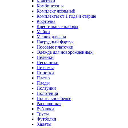
Колготки
Комбинезоны
Комплект ясельный
Комплекты от 1 года и старше
Кофточка
Крестильные наборы
Майки
Мешок для сна
Нагрудный фартук
Носовые платочки
Одежда для новорожденных
Пелёнки
Песочники
Пижамы
Пинетки
Платья
Пледы
Ползунки
Полотенца
Постельное белье
Распашонки
Рубашки
Трусы
Футболки
Халаты