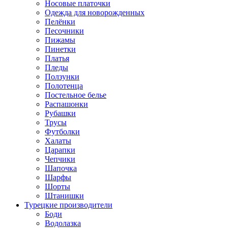
Носовые платочки
Одежда для новорожденных
Пелёнки
Песочники
Пижамы
Пинетки
Платья
Пледы
Ползунки
Полотенца
Постельное белье
Распашонки
Рубашки
Трусы
Футболки
Халаты
Царапки
Чепчики
Шапочка
Шарфы
Шорты
Штанишки
Турецкие производители
Боди
Водолазка