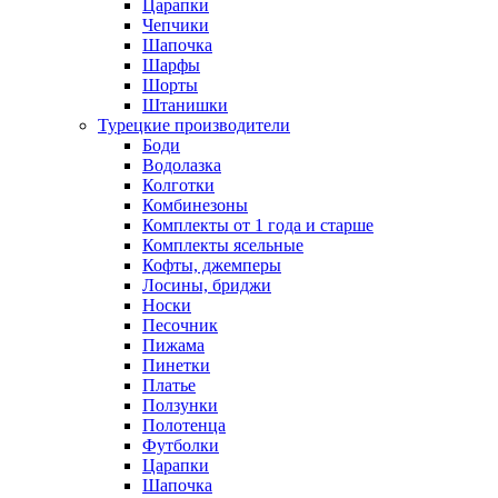
Царапки
Чепчики
Шапочка
Шарфы
Шорты
Штанишки
Турецкие производители
Боди
Водолазка
Колготки
Комбинезоны
Комплекты от 1 года и старше
Комплекты ясельные
Кофты, джемперы
Лосины, бриджи
Носки
Песочник
Пижама
Пинетки
Платье
Ползунки
Полотенца
Футболки
Царапки
Шапочка