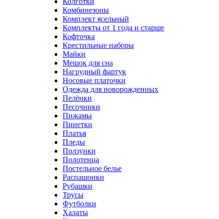
Колготки
Комбинезоны
Комплект ясельный
Комплекты от 1 года и старше
Кофточка
Крестильные наборы
Майки
Мешок для сна
Нагрудный фартук
Носовые платочки
Одежда для новорожденных
Пелёнки
Песочники
Пижамы
Пинетки
Платья
Пледы
Ползунки
Полотенца
Постельное белье
Распашонки
Рубашки
Трусы
Футболки
Халаты