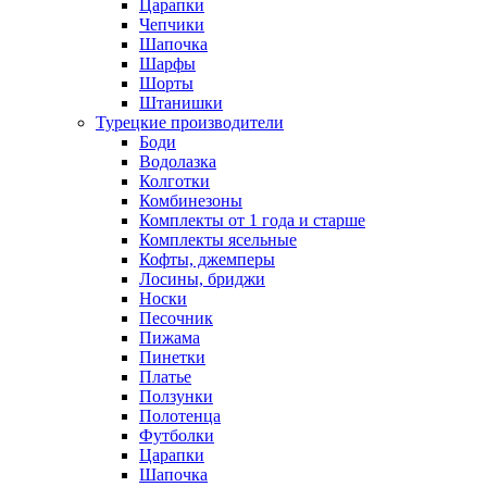
Царапки
Чепчики
Шапочка
Шарфы
Шорты
Штанишки
Турецкие производители
Боди
Водолазка
Колготки
Комбинезоны
Комплекты от 1 года и старше
Комплекты ясельные
Кофты, джемперы
Лосины, бриджи
Носки
Песочник
Пижама
Пинетки
Платье
Ползунки
Полотенца
Футболки
Царапки
Шапочка