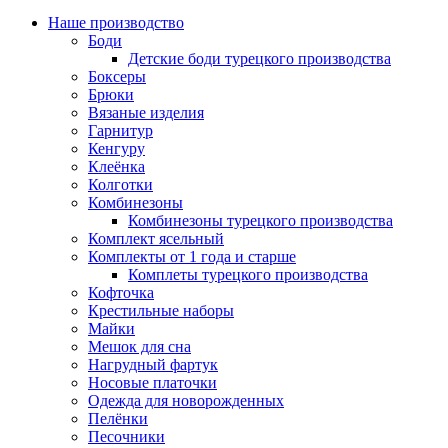
Наше производство
Боди
Детские боди турецкого производства
Боксеры
Брюки
Вязаные изделия
Гарнитур
Кенгуру
Клеёнка
Колготки
Комбинезоны
Комбинезоны турецкого производства
Комплект ясельный
Комплекты от 1 года и старше
Комплеты турецкого производства
Кофточка
Крестильные наборы
Майки
Мешок для сна
Нагрудный фартук
Носовые платочки
Одежда для новорожденных
Пелёнки
Песочники