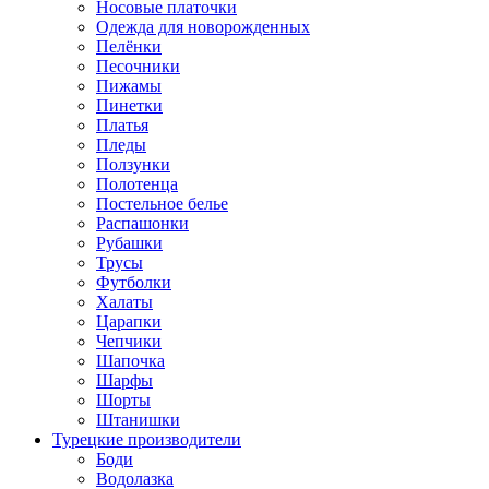
Носовые платочки
Одежда для новорожденных
Пелёнки
Песочники
Пижамы
Пинетки
Платья
Пледы
Ползунки
Полотенца
Постельное белье
Распашонки
Рубашки
Трусы
Футболки
Халаты
Царапки
Чепчики
Шапочка
Шарфы
Шорты
Штанишки
Турецкие производители
Боди
Водолазка