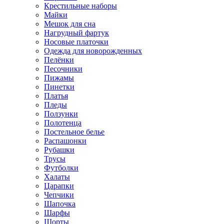
Крестильные наборы
Майки
Мешок для сна
Нагрудный фартук
Носовые платочки
Одежда для новорожденных
Пелёнки
Песочники
Пижамы
Пинетки
Платья
Пледы
Ползунки
Полотенца
Постельное белье
Распашонки
Рубашки
Трусы
Футболки
Халаты
Царапки
Чепчики
Шапочка
Шарфы
Шорты