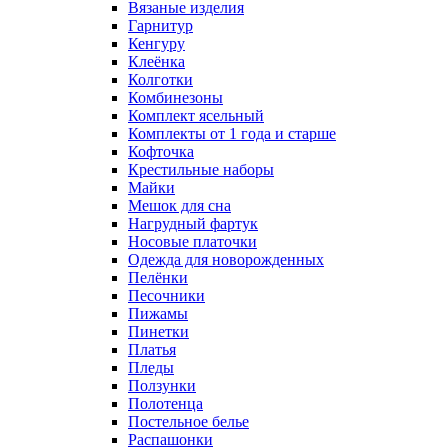
Вязаные изделия
Гарнитур
Кенгуру
Клеёнка
Колготки
Комбинезоны
Комплект ясельный
Комплекты от 1 года и старше
Кофточка
Крестильные наборы
Майки
Мешок для сна
Нагрудный фартук
Носовые платочки
Одежда для новорожденных
Пелёнки
Песочники
Пижамы
Пинетки
Платья
Пледы
Ползунки
Полотенца
Постельное белье
Распашонки