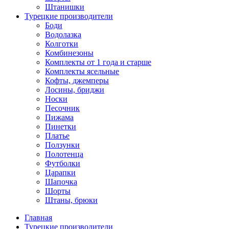
Штанишки
Турецкие производители
Боди
Водолазка
Колготки
Комбинезоны
Комплекты от 1 года и старше
Комплекты ясельные
Кофты, джемперы
Лосины, бриджи
Носки
Песочник
Пижама
Пинетки
Платье
Ползунки
Полотенца
Футболки
Царапки
Шапочка
Шорты
Штаны, брюки
Главная
Турецкие производители