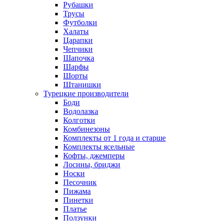
Рубашки
Трусы
Футболки
Халаты
Царапки
Чепчики
Шапочка
Шарфы
Шорты
Штанишки
Турецкие производители
Боди
Водолазка
Колготки
Комбинезоны
Комплекты от 1 года и старше
Комплекты ясельные
Кофты, джемперы
Лосины, бриджи
Носки
Песочник
Пижама
Пинетки
Платье
Ползунки