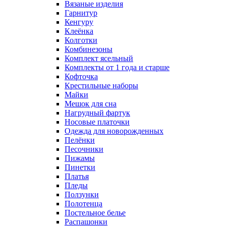
Вязаные изделия
Гарнитур
Кенгуру
Клеёнка
Колготки
Комбинезоны
Комплект ясельный
Комплекты от 1 года и старше
Кофточка
Крестильные наборы
Майки
Мешок для сна
Нагрудный фартук
Носовые платочки
Одежда для новорожденных
Пелёнки
Песочники
Пижамы
Пинетки
Платья
Пледы
Ползунки
Полотенца
Постельное белье
Распашонки