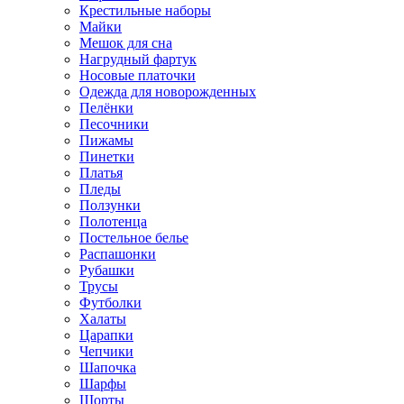
Крестильные наборы
Майки
Мешок для сна
Нагрудный фартук
Носовые платочки
Одежда для новорожденных
Пелёнки
Песочники
Пижамы
Пинетки
Платья
Пледы
Ползунки
Полотенца
Постельное белье
Распашонки
Рубашки
Трусы
Футболки
Халаты
Царапки
Чепчики
Шапочка
Шарфы
Шорты