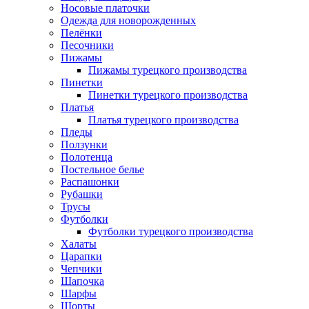
Носовые платочки
Одежда для новорожденных
Пелёнки
Песочники
Пижамы
Пижамы турецкого производства
Пинетки
Пинетки турецкого производства
Платья
Платья турецкого производства
Пледы
Ползунки
Полотенца
Постельное белье
Распашонки
Рубашки
Трусы
Футболки
Футболки турецкого производства
Халаты
Царапки
Чепчики
Шапочка
Шарфы
Шорты